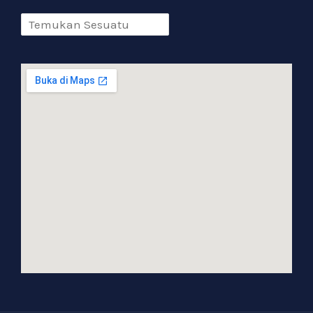
Admin SKYROOF Official
Halooo, Semangat Pagi.
Perkenalkan Kami dari Admin SKYROOF
Official, Silahkan Ada Yang Kami Bantu
??