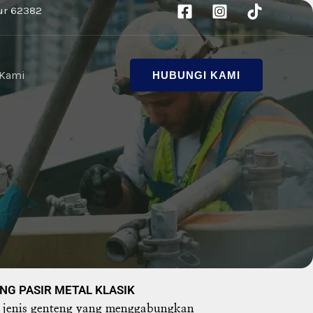
ur 62382
 Kami
HUBUNGI KAMI
NG PASIR METAL KLASIK
 jenis genteng yang menggabungkan