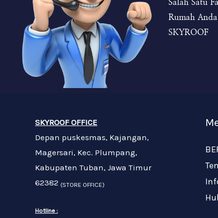
Salah Satu 
Rumah Anda 
SKYROOF
Me
SKYROOF OFFICE
Depan puskesmas, Kajangan,
BE
Magersari, Kec. Plumpang,
Te
Kabupaten Tuban, Jawa Timur
In
62382
(STORE OFFICE)
Hu
Hotline :