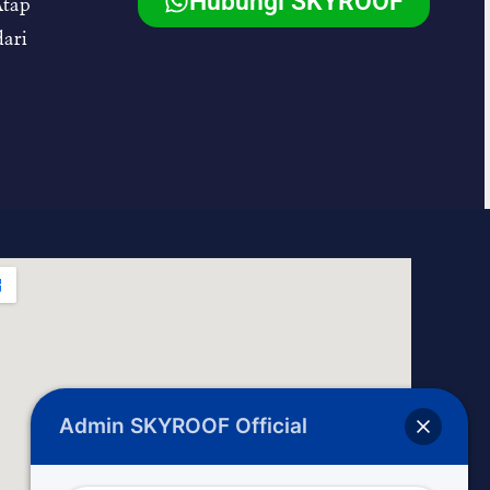
Hubungi SKYROOF
Atap
ari
Admin SKYROOF Official