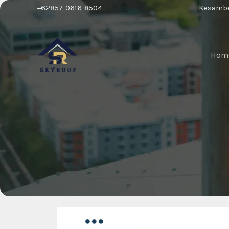
Lewati
Car
+62857-0616-8504
Kesambe
ke
konten
Hom