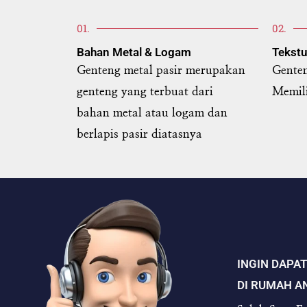
01.
02.
Bahan Metal & Logam
Tekstu
Genteng metal pasir merupakan
Genten
genteng yang terbuat dari
Memili
bahan metal atau logam dan
berlapis pasir diatasnya
INGIN DAPA
DI RUMAH A