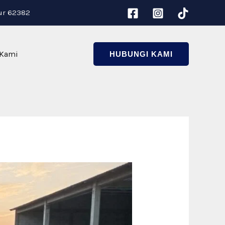
ur 62382
 Kami
HUBUNGI KAMI