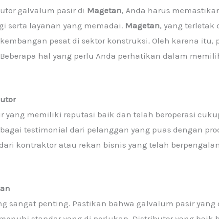
utor galvalum pasir di
Magetan
, Anda harus memastikan
ggi serta layanan yang memadai.
Magetan
, yang terleta
embangan pesat di sektor konstruksi. Oleh karena itu,
eberapa hal yang perlu Anda perhatikan dalam memilih 
utor
ir yang memiliki reputasi baik dan telah beroperasi cuku
rbagai testimonial dari pelanggan yang puas dengan pr
dari kontraktor atau rekan bisnis yang telah berpeng
kan
ng sangat penting. Pastikan bahwa galvalum pasir yang di
emenuhi standar yang di perlukan. Distributor yang bai