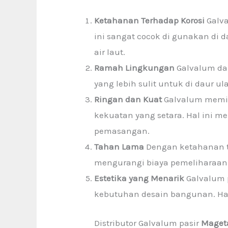
Ketahanan Terhadap Korosi
Galva
ini sangat cocok di gunakan di 
air laut.
Ramah Lingkungan
Galvalum dap
yang lebih sulit untuk di daur ul
Ringan dan Kuat
Galvalum memili
kekuatan yang setara. Hal ini
pemasangan.
Tahan Lama
Dengan ketahanan te
mengurangi biaya pemeliharaan 
Estetika yang Menarik
Galvalum p
kebutuhan desain bangunan. Hal
Distributor Galvalum pasir
Maget