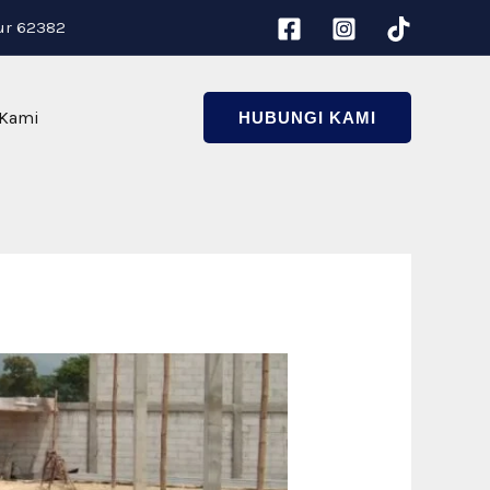
ur 62382
 Kami
HUBUNGI KAMI