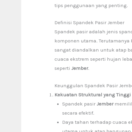
tips penggunaan yang penting.
Definisi Spandek Pasir Jember
Spandek pasir
adalah jenis span
komponen utama. Terutamanya P
sangat diandalkan untuk atap 
cuaca ekstrem seperti hujan leba
seperti
Jember
.
Keunggulan Spandek Pasir Jemb
Kekuatan Struktural yang Tinggi
Spandek pasir
Jember
memili
secara efektif.
Daya tahan terhadap cuaca ek
utama untuk atap bangunan di