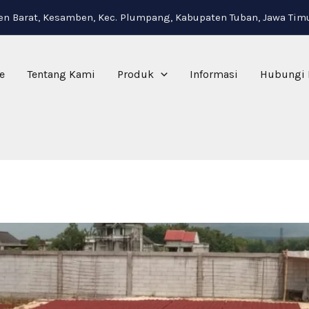
i
n Barat, Kesamben, Kec. Plumpang, Kabupaten Tuban, Jawa Tim
e
Tentang Kami
Produk
Informasi
Hubungi