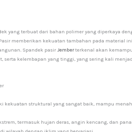
dek yang terbuat dari bahan polimer yang diperkaya de
asir memberikan kekuatan tambahan pada material ini
bangunan. Spandek pasir
Jember
terkenal akan kemamp
t, serta kelembapan yang tinggi, yang sering kali menjad
er
ki kekuatan struktural yang sangat baik, mampu menah
strem, termasuk hujan deras, angin kencang, dan panas
 wilayah dengan iklim yang bervariasi.