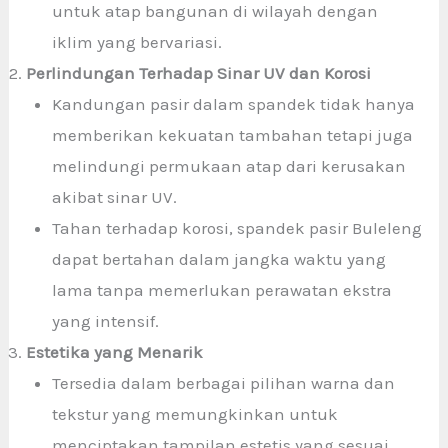
untuk atap bangunan di wilayah dengan
iklim yang bervariasi.
Perlindungan Terhadap Sinar UV dan Korosi
Kandungan pasir dalam spandek tidak hanya
memberikan kekuatan tambahan tetapi juga
melindungi permukaan atap dari kerusakan
akibat sinar UV.
Tahan terhadap korosi, spandek pasir Buleleng
dapat bertahan dalam jangka waktu yang
lama tanpa memerlukan perawatan ekstra
yang intensif.
Estetika yang Menarik
Tersedia dalam berbagai pilihan warna dan
tekstur yang memungkinkan untuk
menciptakan tampilan estetis yang sesuai