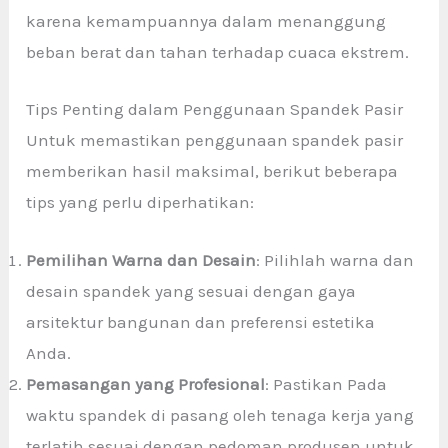
karena kemampuannya dalam menanggung
beban berat dan tahan terhadap cuaca ekstrem.
Tips Penting dalam Penggunaan Spandek Pasir
Untuk memastikan penggunaan spandek pasir
memberikan hasil maksimal, berikut beberapa
tips yang perlu diperhatikan:
Pemilihan Warna dan Desain
: Pilihlah warna dan
desain spandek yang sesuai dengan gaya
arsitektur bangunan dan preferensi estetika
Anda.
Pemasangan yang Profesional
: Pastikan Pada
waktu spandek di pasang oleh tenaga kerja yang
terlatih sesuai dengan pedoman produsen untuk