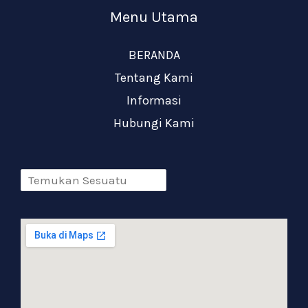
Menu Utama
BERANDA
Tentang Kami
Informasi
Hubungi Kami