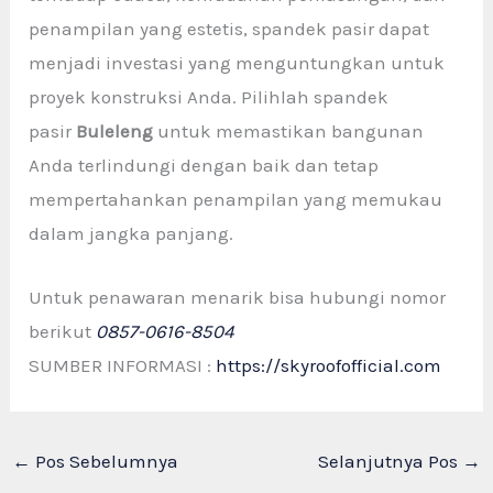
penampilan yang estetis, spandek pasir dapat
menjadi investasi yang menguntungkan untuk
proyek konstruksi Anda. Pilihlah spandek
pasir
Buleleng
untuk memastikan bangunan
Anda terlindungi dengan baik dan tetap
mempertahankan penampilan yang memukau
dalam jangka panjang.
Untuk penawaran menarik bisa hubungi nomor
berikut
0857-0616-8504
SUMBER INFORMASI :
https://skyroofofficial.com
←
Pos Sebelumnya
Selanjutnya Pos
→