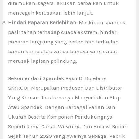
ditemukan, segera lakukan perbaikan untuk
mencegah kerusakan lebih lanjut.
Hindari Paparan Berlebihan
: Meskipun spandek
pasir tahan terhadap cuaca ekstrem, hindari
paparan langsung yang berlebihan terhadap
bahan kimia atau zat berbahaya yang dapat
merusak lapisan pelindung.
Rekomendasi Spandek Pasir Di Buleleng
SKYROOF Merupakan Produsen Dan Distributor
Yang Khusus Terutamanya Menyediakan Atap
Atau Spandek. Dengan Berbagai Varian Dan
Ukuran Beserta Komponen Pendukungnya
Seperti Reng, Canal, Wuwung, Dan Hollow. Berdiri
Sejak Tahun 2020 Yang Awalnya Sebagai Pabrik