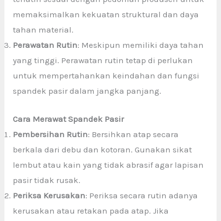
memaksimalkan kekuatan struktural dan daya
tahan material.
Perawatan Rutin
: Meskipun memiliki daya tahan
yang tinggi. Perawatan rutin tetap di perlukan
untuk mempertahankan keindahan dan fungsi
spandek pasir dalam jangka panjang.
Cara Merawat Spandek Pasir
Pembersihan Rutin
: Bersihkan atap secara
berkala dari debu dan kotoran. Gunakan sikat
lembut atau kain yang tidak abrasif agar lapisan
pasir tidak rusak.
Periksa Kerusakan
: Periksa secara rutin adanya
kerusakan atau retakan pada atap. Jika