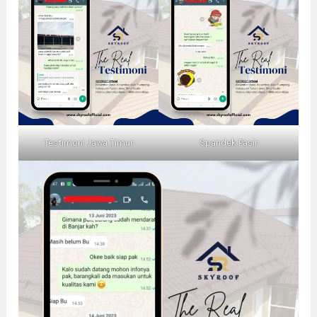
Testimoni Jawa Timur
Spandek Pasir