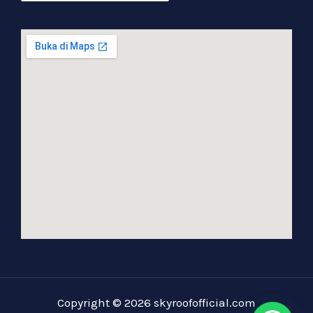
Admin SKYROOF Official
Halooo, Semangat Pagi.
Perkenalkan Kami dari Admin SKYROOF
Official, Silahkan Ada Yang Kami Bantu
??
Copyright © 2026 skyroofofficial.com