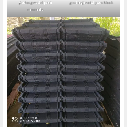
genteng metal pasir
genteng metal pasir klasik
minimalis