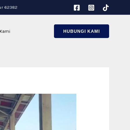
ur 62382
 Kami
HUBUNGI KAMI