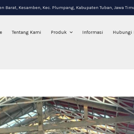
i
n Barat, Kesamben, Kec. Plumpang, Kabupaten Tuban, Jawa Tim
e
Tentang Kami
Produk
Informasi
Hubungi