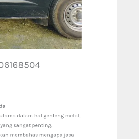
06168504
nda
rutama dalam hal genteng metal,
 yang sangat penting,
a akan membahas mengapa jasa