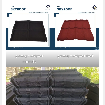
genteng metal pasir
genteng metal pasir klasik
minimalis