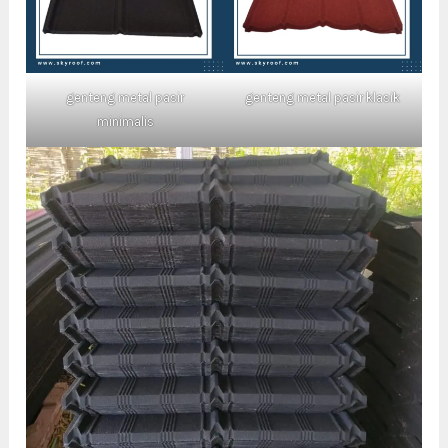
genteng metal pasir
genteng metal pasir klasik
minimalis