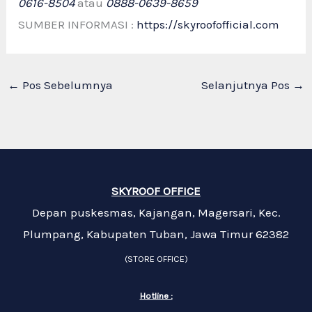
0616-8504
atau
0888-0639-8659
SUMBER INFORMASI :
https://skyroofofficial.com
←
Pos Sebelumnya
Selanjutnya Pos
→
SKYROOF OFFICE
Depan puskesmas, Kajangan, Magersari, Kec.
Plumpang, Kabupaten Tuban, Jawa Timur 62382
(STORE OFFICE)
Hotline :