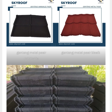
genteng metal pasir
genteng metal pasir klasik
minimalis