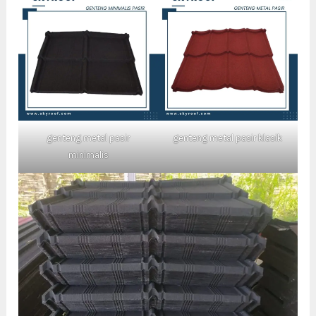
genteng metal pasir
genteng metal pasir klasik
minimalis