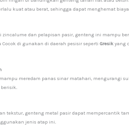
ebih ringan di bandingkan genteng tanah liat atau beton
terlalu kuat atau berat, sehingga dapat menghemat biaya
ti zincalume dan pelapisan pasir, genteng ini mampu b
 Cocok di gunakan di daerah pesisir seperti
Gresik
yang 
m
 mampu meredam panas sinar matahari, mengurangi suh
berisik.
an tekstur, genteng metal pasir dapat mempercantik ta
ggunakan jenis atap ini.