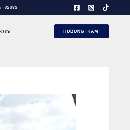
ur 62382
 Kami
HUBUNGI KAMI